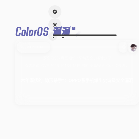
ColorOS 漏洞
1篇
2025-10-03
安全测试
/
壹些知识
/
移动安全
/
经验分享
渗透测试
CVE-2025-10184
短信泄露
安卓安全
ColorOS 漏洞
六年潜伏的"隐形杀手"：OPPO系手机爆出史诗级安全漏洞