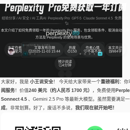
Perplexity Pro免费获取一年订阅
经验分享
/
AI 安全
/
AI 工具
AI
Perplexity Pro
GPT-5
Claude Sonnet 4.5
免费福利
本文介绍了如何免费领取一年的 Perplexity Pro 服务，包含领取条件、取消自动扣费
方法及 Perplexity 的使用场景与优势。
本文作者
文章发布日期
热度
作者心情
本文共计
星河
2025-11-03 15:44
150
不喜不悲
984字
预计阅读
4分钟
大家好，我是
小王说安全
！ 今天给大家带来一个
重磅福利
：你
阅服务
！价值
240 美元（约人民币 1700 元）
，免费使用
Perple
Sonnect 4.5
、Gemini 2.5 Pro 等最新大模型。虽然需要
成
，非常划算。好了，废话不多说，
我们现在就开始吧！