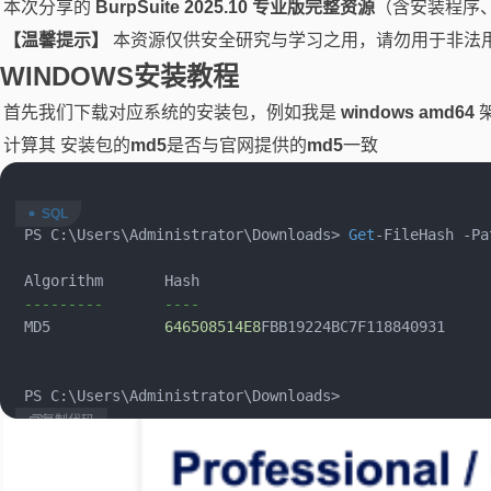
本次分享的
BurpSuite 2025.10 专业版完整资源
（含安装程序
【温馨提示】
本资源仅供安全研究与学习之用，请勿用于非法
WINDOWS安装教程
首先我们下载对应系统的安装包，例如我是
windows amd64
计算其 安装包的
md5
是否与官网提供的
md5
一致
 ​

 PS C:\Users\Administrator\Downloads
>
Get
-
FileHash 
-
Pa
 ​

 Algorithm       Hash                                 
---------       ----                                 
 MD5             
646508514E8
FBB19224BC7F118840931     
 ​

 ​

 PS C:\Users\Administrator\Downloads
>
复制代码