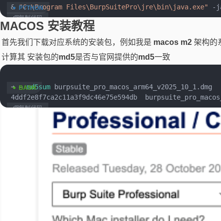
 & 
"C:\Program Files\BurpSuitePro\jre\bin\java.exe"
 -j
复制代码
MACOS 安装教程
首先我们下载对应系统的安装包，例如我是
macos m2
架构的
计算其 安装包的
md5
是否与官网提供的
md5
一致
 ➜ ~ 
md5sum
 burpsuite_pro_macos_arm64_v2025_10_1.dmg

 4ddf2e8f7ca2c11a3f9dc46e75e594db  burpsuite_pro_macos
复制代码