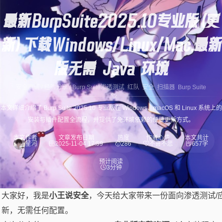
最新BurpSuite2025.10专业版（更
新）下载Windows/Linux/Mac.最新
版无需 Java 环境
安全测试
/
经验分享
/
Burp Suite
渗透测试
红队
安全
扫描器
Burp Suite
本文详细介绍了 Burp Suite 2025.10 专业版在 Windows、macOS 和 Linux 系统上的
安装与插件配置全流程，并提供了免环境依赖的便捷更新方式。
本文作者
文章发布日期
热度
作者心情
本文共计
星河
2025-11-04 17:59
286
不喜不悲
657字
预计阅读
3分钟
大家好，我是
小王说安全
，今天给大家带来一份面向渗透测试/应用安全工
新，无需任何配置。