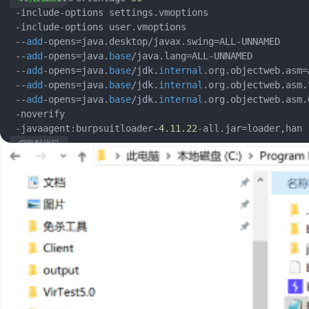
 -include-options settings.vmoptions

 -include-options user.vmoptions

 --
add
-opens=java.desktop/javax.swing=ALL-UNNAMED

 --
add
-opens=java.
base
/java.lang=ALL-UNNAMED

 --
add
-opens=java.
base
/jdk.
internal
.org.objectweb.asm=
 --
add
-opens=java.
base
/jdk.
internal
.org.objectweb.asm.
 --
add
-opens=java.
base
/jdk.
internal
.org.objectweb.asm.
 -noverify

 -javaagent:burpsuitloader
-4.11
.22
-all.jar=loader,han
复制代码