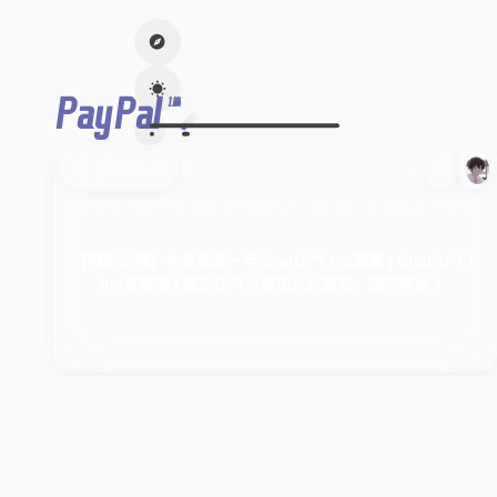
PayPal
1篇
2025-11-10
AI 工具
/
经验分享
/
福利
免费福利
AI
ChatGPT Go
PayPal
信用卡
【限时白嫖】免费领取一年ChatGPT Go套餐 | ChatGPT P
lus青春版 | 使用GPT-5更加从从容容，游刃有余 ！